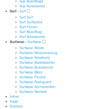
Sup Boardbags
Sup Accessories
Surf ›
Surf
Surf Surf
Surf Surfboard
Surf Finnen
Surf Boardbag
Surf Accessories
Surfwear ›
Surfwear
Surfwear Weste
Surfwear Neoprenanzug
Surfwear Neoshorty
Surfwear Badelatschen
Surfwear Boardshorts
Surfwear Bikini
Surfwear Poncho
Surfwear Rashguard
Surfwear Sonnenbrillen
Surfwear Neoteile
Inliner
Kajak
Drachen