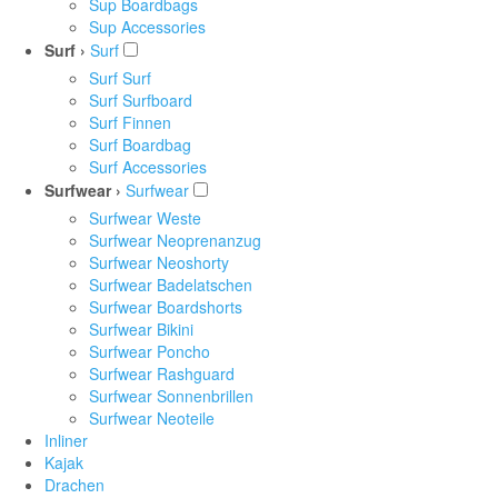
Sup Boardbags
Sup Accessories
Surf ›
Surf
Surf Surf
Surf Surfboard
Surf Finnen
Surf Boardbag
Surf Accessories
Surfwear ›
Surfwear
Surfwear Weste
Surfwear Neoprenanzug
Surfwear Neoshorty
Surfwear Badelatschen
Surfwear Boardshorts
Surfwear Bikini
Surfwear Poncho
Surfwear Rashguard
Surfwear Sonnenbrillen
Surfwear Neoteile
Inliner
Kajak
Drachen