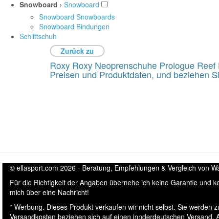
Snowboard ›
Snowboard
Snowboard Snowboards
Snowboard Bindungen
Schlittschuh
Zurück zu
Roxy Roxy Neoprenschuhe Prologue Reef Bo
Preisen und Produktdaten, und beziehen Si
© ellasport.com 2026 - Beratung, Empfehlungen & Vergleich von Wass
Für die Richtigkeit der Angaben übernehe ich keine Garantie und 
mich über eine Nachricht!
* Werbung. Dieses Produkt verkaufen wir nicht selbst. Sie werden z
Versandkosten beziehen sich auf einen innderdeutschen Versand. Ak