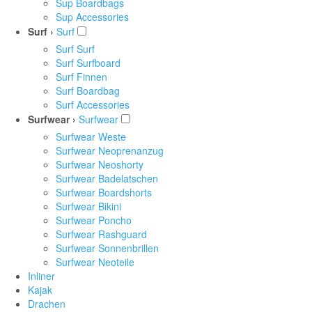
Sup Boardbags
Sup Accessories
Surf ›
Surf
Surf Surf
Surf Surfboard
Surf Finnen
Surf Boardbag
Surf Accessories
Surfwear ›
Surfwear
Surfwear Weste
Surfwear Neoprenanzug
Surfwear Neoshorty
Surfwear Badelatschen
Surfwear Boardshorts
Surfwear Bikini
Surfwear Poncho
Surfwear Rashguard
Surfwear Sonnenbrillen
Surfwear Neoteile
Inliner
Kajak
Drachen