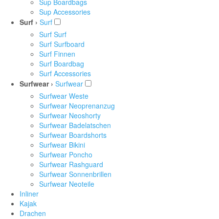
Sup Boardbags
Sup Accessories
Surf ›
Surf
Surf Surf
Surf Surfboard
Surf Finnen
Surf Boardbag
Surf Accessories
Surfwear ›
Surfwear
Surfwear Weste
Surfwear Neoprenanzug
Surfwear Neoshorty
Surfwear Badelatschen
Surfwear Boardshorts
Surfwear Bikini
Surfwear Poncho
Surfwear Rashguard
Surfwear Sonnenbrillen
Surfwear Neoteile
Inliner
Kajak
Drachen