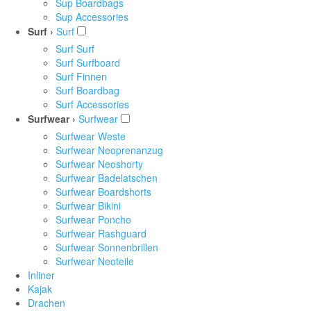
Sup Boardbags
Sup Accessories
Surf ›
Surf
Surf Surf
Surf Surfboard
Surf Finnen
Surf Boardbag
Surf Accessories
Surfwear ›
Surfwear
Surfwear Weste
Surfwear Neoprenanzug
Surfwear Neoshorty
Surfwear Badelatschen
Surfwear Boardshorts
Surfwear Bikini
Surfwear Poncho
Surfwear Rashguard
Surfwear Sonnenbrillen
Surfwear Neoteile
Inliner
Kajak
Drachen