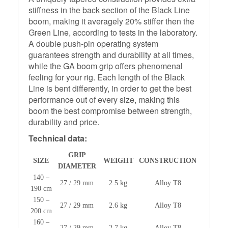
stiffness in the back section of the Black Line
boom, making it averagely 20% stiffer then the
Green Line, according to tests in the laboratory.
A double push-pin operating system
guarantees strength and durability at all times,
while the GA boom grip offers phenomenal
feeling for your rig. Each length of the Black
Line is bent differently, in order to get the best
performance out of every size, making this
boom the best compromise between strength,
durability and price.
Technical data:
GRIP
SIZE
WEIGHT
CONSTRUCTION
DIAMETER
140 –
27 / 29 mm
2.5 kg
Alloy T8
190 cm
150 –
27 / 29 mm
2.6 kg
Alloy T8
200 cm
160 –
27 / 29 mm
2.7 kg
Alloy T8