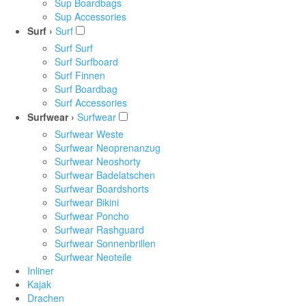
Sup Boardbags
Sup Accessories
Surf ›
Surf
Surf Surf
Surf Surfboard
Surf Finnen
Surf Boardbag
Surf Accessories
Surfwear ›
Surfwear
Surfwear Weste
Surfwear Neoprenanzug
Surfwear Neoshorty
Surfwear Badelatschen
Surfwear Boardshorts
Surfwear Bikini
Surfwear Poncho
Surfwear Rashguard
Surfwear Sonnenbrillen
Surfwear Neoteile
Inliner
Kajak
Drachen