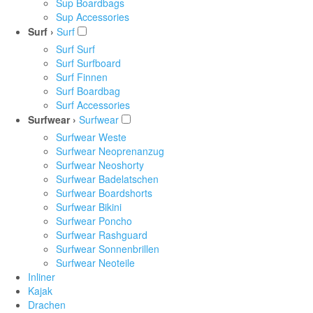
Sup Boardbags
Sup Accessories
Surf ›
Surf
Surf Surf
Surf Surfboard
Surf Finnen
Surf Boardbag
Surf Accessories
Surfwear ›
Surfwear
Surfwear Weste
Surfwear Neoprenanzug
Surfwear Neoshorty
Surfwear Badelatschen
Surfwear Boardshorts
Surfwear Bikini
Surfwear Poncho
Surfwear Rashguard
Surfwear Sonnenbrillen
Surfwear Neoteile
Inliner
Kajak
Drachen